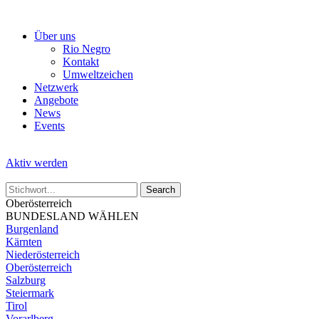
Skip
to
Über uns
the
Rio Negro
content
Kontakt
Umweltzeichen
Netzwerk
Angebote
News
Events
Aktiv werden
Oberösterreich
BUNDESLAND WÄHLEN
Burgenland
Kärnten
Niederösterreich
Oberösterreich
Salzburg
Steiermark
Tirol
Vorarlberg