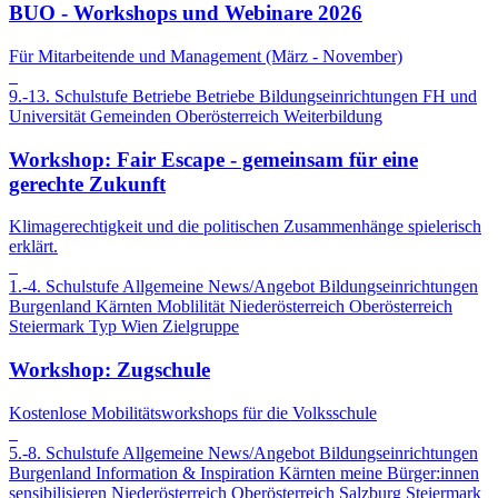
BUO - Workshops und Webinare 2026
Für Mitarbeitende und Management (März - November)
9.-13. Schulstufe
Betriebe
Betriebe
Bildungseinrichtungen
FH und
Universität
Gemeinden
Oberösterreich
Weiterbildung
Workshop: Fair Escape - gemeinsam für eine
gerechte Zukunft
Klimagerechtigkeit und die politischen Zusammenhänge spielerisch
erklärt.
1.-4. Schulstufe
Allgemeine News/Angebot
Bildungseinrichtungen
Burgenland
Kärnten
Moblilität
Niederösterreich
Oberösterreich
Steiermark
Typ
Wien
Zielgruppe
Workshop: Zugschule
Kostenlose Mobilitätsworkshops für die Volksschule
5.-8. Schulstufe
Allgemeine News/Angebot
Bildungseinrichtungen
Burgenland
Information & Inspiration
Kärnten
meine Bürger:innen
sensibilisieren
Niederösterreich
Oberösterreich
Salzburg
Steiermark