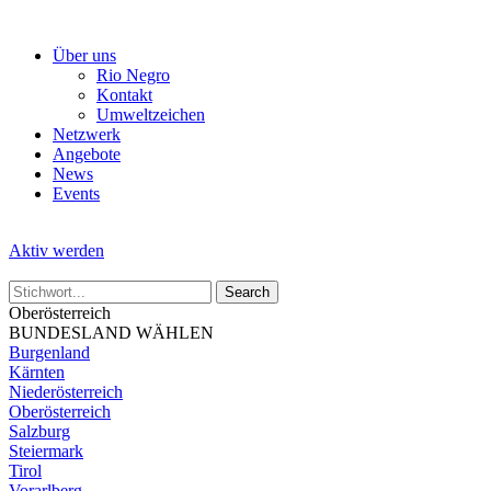
Skip
to
Über uns
the
Rio Negro
content
Kontakt
Umweltzeichen
Netzwerk
Angebote
News
Events
Aktiv werden
Oberösterreich
BUNDESLAND WÄHLEN
Burgenland
Kärnten
Niederösterreich
Oberösterreich
Salzburg
Steiermark
Tirol
Vorarlberg