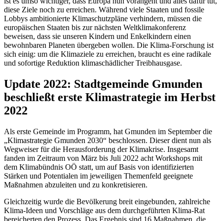
ist es umso wichtiger, dass Europa nun vorangeht und alles dafür tut,
diese Ziele noch zu erreichen. Während viele Staaten und fossile
Lobbys ambitionierte Klimaschutzpläne verhindern, müssen die
europäischen Staaten bis zur nächsten Weltklimakonferenz
beweisen, dass sie unseren Kindern und Enkelkindern einen
bewohnbaren Planeten übergeben wollen. Die Klima-Forschung ist
sich einig: um die Klimaziele zu erreichen, braucht es eine radikale
und sofortige Reduktion klimaschädlicher Treibhausgase.
Update 2022: Stadtgemeinde Gmunden
beschließt erste Klimastrategie im Herbst
2022
Als erste Gemeinde im Programm, hat Gmunden im September die
„Klimastrategie Gmunden 2030“ beschlossen. Dieser dient nun als
Wegweiser für die Herausforderung der Klimakrise. Insgesamt
fanden im Zeitraum von März bis Juli 2022 acht Workshops mit
dem Klimabündnis OÖ statt, um auf Basis von identifizierten
Stärken und Potentialen im jeweiligen Themenfeld geeignete
Maßnahmen abzuleiten und zu konkretisieren.
Gleichzeitig wurde die Bevölkerung breit eingebunden, zahlreiche
Klima-Ideen und Vorschläge aus dem durchgeführten Klima-Rat
bereicherten den Prozess. Das Ergebnis sind 16 Maßnahmen, die