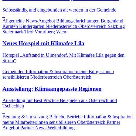
Selbstständig und eingebunden alt werden in der Gemeinde
Allgemeine News/Angebot
Bildungseinrichtungen
Burgenland
Kärnten
Kindergarten
Niederösterreich
Oberösterreich
Salzburg
Steiermark
Tirol
Vorarlberg
Wien
Neues Hörspiel mit Klimafee Lila
Hörspiel „Aufstand in Ulmendorf. Mit Klimafee Lila gegen den
Strom“
Gemeinden
Information & Inspiration
meine Bürger:innen
sensibilisieren
Niederösterreich
Oberösterreich
Ausstellung: Klimaangepasste Regionen
Ausstellung mit Best Practice Beispielen aus Österreich und
Tschechien
Beratung & Umsetzung
Betriebe
Betriebe
Information & Inspiration
meine Mitarbeiter:innen sensibilisieren
Oberösterreich
Partner
Angebot
Partner News
Weiterbildung