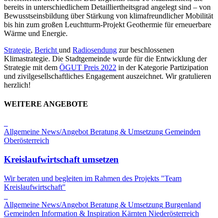
bereits in unterschiedlichem Detailliertheitsgrad angelegt sind – von
Bewusstseinsbildung über Stärkung von klimafreundlicher Mobilität
bis hin zum großen Leuchtturm-Projekt Geothermie für erneuerbare
Wärme und Energie.
Strategie
,
Bericht
und
Radiosendung
zur beschlossenen
Klimastrategie. Die Stadtgemeinde wurde für die Entwicklung der
Strategie mit dem
ÖGUT Preis 2022
in der Kategorie Partizipation
und zivilgesellschaftliches Engagement auszeichnet. Wir gratulieren
herzlich!
WEITERE ANGEBOTE
Allgemeine News/Angebot
Beratung & Umsetzung
Gemeinden
Oberösterreich
Kreislaufwirtschaft umsetzen
Wir beraten und begleiten im Rahmen des Projekts "Team
Kreislaufwirtschaft"
Allgemeine News/Angebot
Beratung & Umsetzung
Burgenland
Gemeinden
Information & Inspiration
Kärnten
Niederösterreich