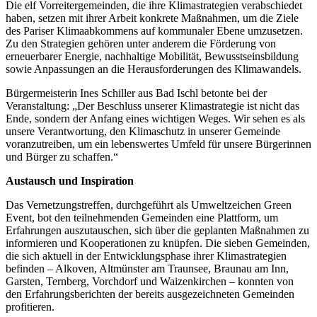
Die elf Vorreitergemeinden, die ihre Klimastrategien verabschiedet
haben, setzen mit ihrer Arbeit konkrete Maßnahmen, um die Ziele
des Pariser Klimaabkommens auf kommunaler Ebene umzusetzen.
Zu den Strategien gehören unter anderem die Förderung von
erneuerbarer Energie, nachhaltige Mobilität, Bewusstseinsbildung
sowie Anpassungen an die Herausforderungen des Klimawandels.
Bürgermeisterin Ines Schiller aus Bad Ischl betonte bei der
Veranstaltung: „Der Beschluss unserer Klimastrategie ist nicht das
Ende, sondern der Anfang eines wichtigen Weges. Wir sehen es als
unsere Verantwortung, den Klimaschutz in unserer Gemeinde
voranzutreiben, um ein lebenswertes Umfeld für unsere Bürgerinnen
und Bürger zu schaffen.“
Austausch und Inspiration
Das Vernetzungstreffen, durchgeführt als Umweltzeichen Green
Event, bot den teilnehmenden Gemeinden eine Plattform, um
Erfahrungen auszutauschen, sich über die geplanten Maßnahmen zu
informieren und Kooperationen zu knüpfen. Die sieben Gemeinden,
die sich aktuell in der Entwicklungsphase ihrer Klimastrategien
befinden – Alkoven, Altmünster am Traunsee, Braunau am Inn,
Garsten, Ternberg, Vorchdorf und Waizenkirchen – konnten von
den Erfahrungsberichten der bereits ausgezeichneten Gemeinden
profitieren.