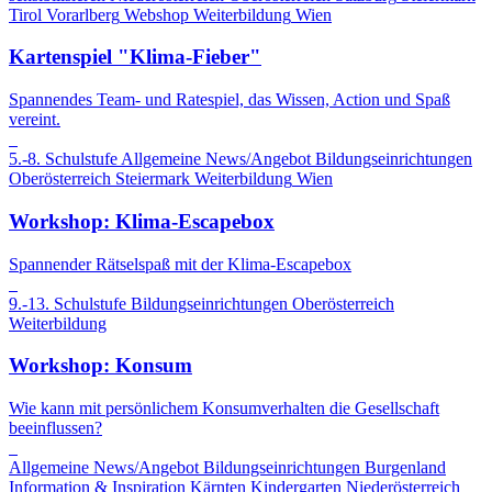
Tirol
Vorarlberg
Webshop
Weiterbildung
Wien
Kartenspiel "Klima-Fieber"
Spannendes Team- und Ratespiel, das Wissen, Action und Spaß
vereint.
5.-8. Schulstufe
Allgemeine News/Angebot
Bildungseinrichtungen
Oberösterreich
Steiermark
Weiterbildung
Wien
Workshop: Klima-Escapebox
Spannender Rätselspaß mit der Klima-Escapebox
9.-13. Schulstufe
Bildungseinrichtungen
Oberösterreich
Weiterbildung
Workshop: Konsum
Wie kann mit persönlichem Konsumverhalten die Gesellschaft
beeinflussen?
Allgemeine News/Angebot
Bildungseinrichtungen
Burgenland
Information & Inspiration
Kärnten
Kindergarten
Niederösterreich