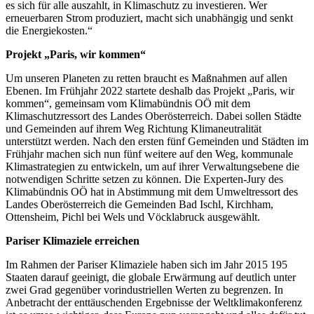
es sich für alle auszahlt, in Klimaschutz zu investieren. Wer
erneuerbaren Strom produziert, macht sich unabhängig und senkt
die Energiekosten.“
Projekt „Paris, wir kommen“
Um unseren Planeten zu retten braucht es Maßnahmen auf allen
Ebenen. Im Frühjahr 2022 startete deshalb das Projekt „Paris, wir
kommen“, gemeinsam vom Klimabündnis OÖ mit dem
Klimaschutzressort des Landes Oberösterreich. Dabei sollen Städte
und Gemeinden auf ihrem Weg Richtung Klimaneutralität
unterstützt werden. Nach den ersten fünf Gemeinden und Städten im
Frühjahr machen sich nun fünf weitere auf den Weg, kommunale
Klimastrategien zu entwickeln, um auf ihrer Verwaltungsebene die
notwendigen Schritte setzen zu können. Die Experten-Jury des
Klimabündnis OÖ hat in Abstimmung mit dem Umweltressort des
Landes Oberösterreich die Gemeinden Bad Ischl, Kirchham,
Ottensheim, Pichl bei Wels und Vöcklabruck ausgewählt.
Pariser Klimaziele erreichen
Im Rahmen der Pariser Klimaziele haben sich im Jahr 2015 195
Staaten darauf geeinigt, die globale Erwärmung auf deutlich unter
zwei Grad gegenüber vorindustriellen Werten zu begrenzen. In
Anbetracht der enttäuschenden Ergebnisse der Weltklimakonferenz