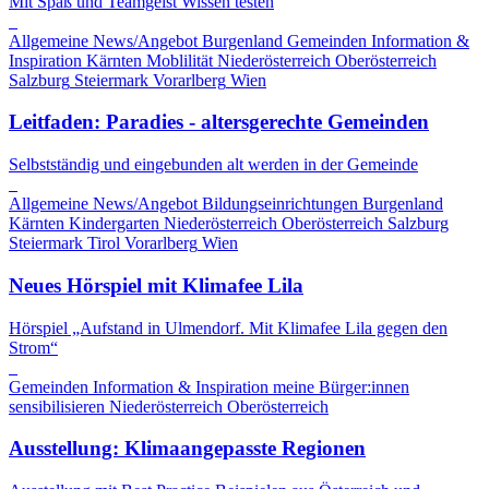
Mit Spaß und Teamgeist Wissen testen
Allgemeine News/Angebot
Burgenland
Gemeinden
Information &
Inspiration
Kärnten
Moblilität
Niederösterreich
Oberösterreich
Salzburg
Steiermark
Vorarlberg
Wien
Leitfaden: Paradies - altersgerechte Gemeinden
Selbstständig und eingebunden alt werden in der Gemeinde
Allgemeine News/Angebot
Bildungseinrichtungen
Burgenland
Kärnten
Kindergarten
Niederösterreich
Oberösterreich
Salzburg
Steiermark
Tirol
Vorarlberg
Wien
Neues Hörspiel mit Klimafee Lila
Hörspiel „Aufstand in Ulmendorf. Mit Klimafee Lila gegen den
Strom“
Gemeinden
Information & Inspiration
meine Bürger:innen
sensibilisieren
Niederösterreich
Oberösterreich
Ausstellung: Klimaangepasste Regionen