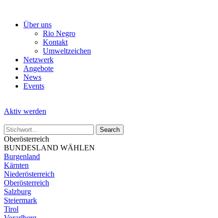
Skip
to
Über uns
the
Rio Negro
content
Kontakt
Umweltzeichen
Netzwerk
Angebote
News
Events
Aktiv werden
Oberösterreich
BUNDESLAND WÄHLEN
Burgenland
Kärnten
Niederösterreich
Oberösterreich
Salzburg
Steiermark
Tirol
Vorarlberg