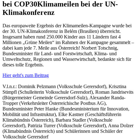
bei COP30
Klimameilen bei der UN-
Klimakonferenz
Das europaweite Ergebnis der Klimameilen-Kampagne wurde bei
der 30. UN-Klimakonferenz in Belém (Brasilien) überreicht.
Insgesamt haben rund 250.000 Kinder aus 11 Ländern fast 4
Millionen „Grüne Meilen“ im Rahmen der Kampagne gesammelt –
dabei kam jede 7. Meile aus Österreich! Norbert Totschnig,
Bundesminister für Land- und Forstwirtschaft, Klima- und
Umweltschutz, Regionen und Wasserwirtschaft, bedankte sich für
dieses tolle Ergebnis.
Hier geht's zum Beitrag
V.l.n.r.: Dominik Pelzmann (Volksschule Gerersdorf), Krisztina
Stimpfl (Schulleiterin Volksschule Gerersdorf), Roman Jandrisevits
(Bürgermeister Gemeinde Gerersdorf-Sulz), Alexander Randa-
Tropper (Verkehrsleiter Österreichische Postbus AG),
Bundesminister Peter Hanke (Bundesministerium für Innovation,
Mobilität und Infrastruktur), Elke Kastner (Geschäftsführerin
Klimabündnis Österreich), Barbara Stadler (Volksschule
Gerersdorf), Patrizia Turrer (Volksschule Gerersdorf), Anna Dolzer
(Klimabündnis Österreich) und Schülerinnen und Schüler der
Volksschule Gerersdorf