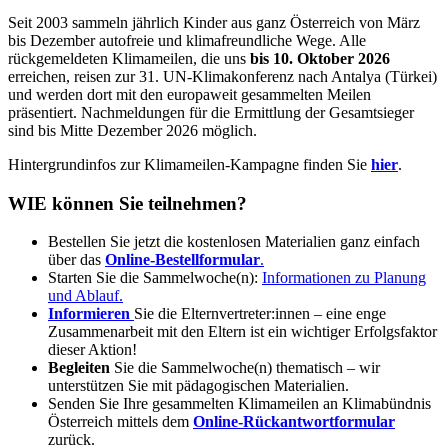
Seit 2003 sammeln jährlich Kinder aus ganz Österreich von März
bis Dezember autofreie und klimafreundliche Wege. Alle
rückgemeldeten Klimameilen, die uns
bis
10. Oktober 2026
erreichen, reisen zur 31. UN-Klimakonferenz nach Antalya (Türkei)
und werden dort mit den europaweit gesammelten Meilen
präsentiert. Nachmeldungen für die Ermittlung der Gesamtsieger
sind bis Mitte Dezember 2026 möglich.
Hintergrundinfos zur Klimameilen-Kampagne finden Sie
hier
.
WIE können Sie teilnehmen?
Bestellen Sie jetzt die kostenlosen Materialien ganz einfach
über das
Online-Bestellformular
.
Starten Sie die Sammelwoche(n):
Informationen zu Planung
und Ablauf.
Informieren
Sie die Elternvertreter:innen – eine enge
Zusammenarbeit mit den Eltern ist ein wichtiger Erfolgsfaktor
dieser Aktion!
Begleiten
Sie die Sammelwoche(n) thematisch – wir
unterstützen Sie mit pädagogischen Materialien.
Senden Sie Ihre gesammelten Klimameilen an Klimabündnis
Österreich mittels dem
Online-Rückantwortformular
zurück.