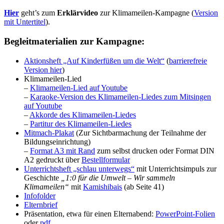
Hier
geht’s zum
Erklärvideo
zur Klimameilen-Kampagne (
Version
mit Untertitel
).
Begleitmaterialien zur Kampagne:
Aktionsheft „Auf Kinderfüßen um die Welt“
(
barrierefreie
Version hier
)
Klimameilen-Lied
–
Klimameilen-Lied auf Youtube
–
Karaoke-Version des Klimameilen-Liedes zum Mitsingen
auf Youtube
–
Akkorde des Klimameilen-Liedes
–
Partitur des Klimameilen-Liedes
Mitmach-Plakat
(Zur Sichtbarmachung der Teilnahme der
Bildungseinrichtung)
–
Format A3 mit Rand
zum selbst drucken oder Format DIN
A2 gedruckt über
Bestellformular
Unterrichtsheft „schlau unterwegs“
mit Unterrichtsimpuls zur
Geschichte
„1:0 für die Umwelt – Wir sammeln
Klimameilen“
mit
Kamishibais
(ab Seite 41)
Infofolder
Elternbrief
Präsentation, etwa für einen Elternabend:
PowerPoint-Folien
oder
pdf