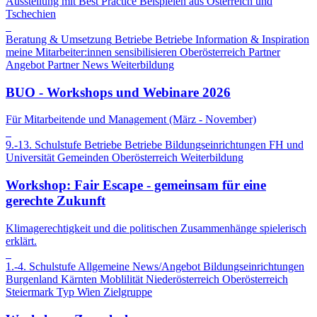
Ausstellung mit Best Practice Beispielen aus Österreich und
Tschechien
Beratung & Umsetzung
Betriebe
Betriebe
Information & Inspiration
meine Mitarbeiter:innen sensibilisieren
Oberösterreich
Partner
Angebot
Partner News
Weiterbildung
BUO - Workshops und Webinare 2026
Für Mitarbeitende und Management (März - November)
9.-13. Schulstufe
Betriebe
Betriebe
Bildungseinrichtungen
FH und
Universität
Gemeinden
Oberösterreich
Weiterbildung
Workshop: Fair Escape - gemeinsam für eine
gerechte Zukunft
Klimagerechtigkeit und die politischen Zusammenhänge spielerisch
erklärt.
1.-4. Schulstufe
Allgemeine News/Angebot
Bildungseinrichtungen
Burgenland
Kärnten
Moblilität
Niederösterreich
Oberösterreich
Steiermark
Typ
Wien
Zielgruppe