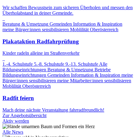
Wir schaffen Bewusstsein zum sicheren Überholen und messen den
Überholabstand in deiner Gemeinde.
Beratung & Umsetzung
Gemeinden
Information & Inspiration
meine Bürger:innen sensibilisieren
Moblilität
Oberösterreich
Plakataktion Radfahrprüfung
Kinder radeln alleine im Straßenverkehr
1.-4. Schulstufe
5.-8. Schulstufe
9.-13. Schulstufe
Alle
Bildungseinrichtungen
Beratung & Umsetzung
Betriebe
Bildungseinrichtungen
Gemeinden
Information & Inspiration
meine
Bürger:innen sensibilisieren
meine Mitarbeiter:innen sensibilisieren
Moblilität
Oberösterreich
Radfit feiern
Mach deine nächste Veranstaltung fahrradfreundlich!
Zur Angebotsübersicht
Aktiv werden
Alle News