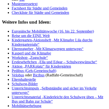
Musterpressetext
Factsheet für Städte und Gemeinden
Checkliste für Städte und Gemeinden
Weitere Infos und Ideen:
Europäische Mobilitätswoche (16. bis 22. September)
Reise um die EINE Welt
Kindergarten-Aktionsheft „Mit Klimafee Lila durchs
Kindergartenjahr“
Elternratgeber „Mit Klimazwergen unterwegs“
Kasperl und die Klimafee
Workshop „Zugschule“
Erstleseheftchen „Ella und Edgar – Schulwegwünsche“
Aktion „PARKplatz“ für Kindergärten
Pedibus (Geh-Gemeinschaft)
Velobus
oder
Bicibus
(Radfahr-Gemeinschaft)
Elternhaltestelle
Schulweg-Bilder
Unterrichtsimpuls „Selbstständig und sicher im Verkehr
unterwegs“
Unterrichtsmaterial „Kinderleicht den Schulweg üben – Mit
Bus und Bahn zur Schule“
Mobilitätserhebung