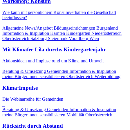
Workshop: Konsum
Wie kann mit persönlichem Konsumverhalten die Gesellschaft
beeinflussen?
Allgemeine News/Angebot
Bildungseinrichtungen
Burgenland
Information & Inspiration
Kärnten
Kindergarten
Niederösterreich
Oberösterreich
Salzburg
Steiermark
Vorarlberg
Wien
Mit Klimafee Lila durchs Kindergartenjahr
Aktionsideen und Impluse rund um Klima und Umwelt
Beratung & Umsetzung
Gemeinden
Information & Inspiration
meine Bürger:innen sensibilisieren
Oberösterreich
Weiterbildung
Klima:Impulse
Die Webinarreihe für Gemeinden
Beratung & Umsetzung
Gemeinden
Information & Inspiration
meine Bürger:innen sensibilisieren
Moblilität
Oberösterreich
Rücksicht durch Abstand