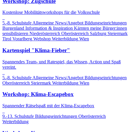
Workshop: Zugschule
Kostenlose Mobilitätsworkshops für die Volksschule
5.-8. Schulstufe
Allgemeine News/Angebot
Bildungseinrichtungen
Burgenland
Information & Inspiration
Kärnten
meine Bürger:innen
sensibilisieren
Niederösterreich
Oberösterreich
Salzburg
Steiermark
Tirol
Vorarlberg
Webshop
Weiterbildung
Wien
Kartenspiel "Klima-Fieber"
Spannendes Team- und Ratespiel, das Wissen, Action und Spaß
vereint.
5.-8. Schulstufe
Allgemeine News/Angebot
Bildungseinrichtungen
Oberösterreich
Steiermark
Weiterbildung
Wien
Workshop: Klima-Escapebox
Spannender Rätselspaß mit der Klima-Escapebox
9.-13. Schulstufe
Bildungseinrichtungen
Oberösterreich
Weiterbildung