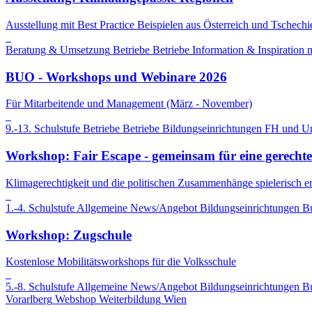
Ausstellung mit Best Practice Beispielen aus Österreich und Tschechi
Beratung & Umsetzung
Betriebe
Betriebe
Information & Inspiration
m
BUO - Workshops und Webinare 2026
Für Mitarbeitende und Management (März - November)
9.-13. Schulstufe
Betriebe
Betriebe
Bildungseinrichtungen
FH und Uni
Workshop: Fair Escape - gemeinsam für eine gerecht
Klimagerechtigkeit und die politischen Zusammenhänge spielerisch er
1.-4. Schulstufe
Allgemeine News/Angebot
Bildungseinrichtungen
B
Workshop: Zugschule
Kostenlose Mobilitätsworkshops für die Volksschule
5.-8. Schulstufe
Allgemeine News/Angebot
Bildungseinrichtungen
B
Vorarlberg
Webshop
Weiterbildung
Wien