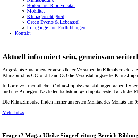
Boden und Biodiversität
Mobilität
Klimagerechtigkeit
Green Events & Lebensstil
Lehrgänge und Fortbildungen
Kontakt
Aktuell informiert sein, gemeinsam weit
Angesichts zunehmender gesetzlicher Vorgaben im Klimabereich ist e
Klimabündnis OÖ und Land OÖ die Veranstaltungsreihe
Klima:Impu
In Form von monatlichen Online-Impulsveranstaltungen geben
Exper
und ihre Anliegen. Nach den halbst
ündigen Inputs besteht auch die 
Die
Klima:Impulse
finden immer am ersten Montag des Monats um 9:0
Mehr Infos
Fragen?
Mag.a Ulrike Singer
Leitung Bereich Bildun