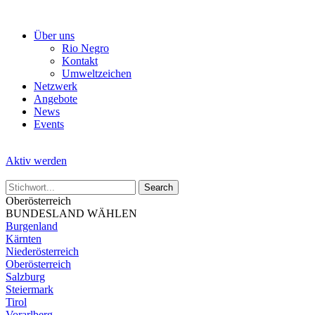
Skip
to
Über uns
the
Rio Negro
content
Kontakt
Umweltzeichen
Netzwerk
Angebote
News
Events
Aktiv werden
Oberösterreich
BUNDESLAND WÄHLEN
Burgenland
Kärnten
Niederösterreich
Oberösterreich
Salzburg
Steiermark
Tirol
Vorarlberg