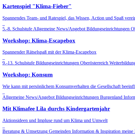
Kartenspiel "Klima-Fieber"
Spannendes Team- und Ratespiel, das Wissen, Action und Spaß verein
5.-8. Schulstufe
Allgemeine News/Angebot
Bildungseinrichtungen
Ob
Workshop: Klima-Escapebox
Spannender Rätselspaß mit der Klima-Escapebox
9.-13. Schulstufe
Bildungseinrichtungen
Oberösterreich
Weiterbildun
Workshop: Konsum
Wie kann mit persönlichem Konsumverhalten die Gesellschaft beeinf
Allgemeine News/Angebot
Bildungseinrichtungen
Burgenland
Infor
Mit Klimafee Lila durchs Kindergartenjahr
Aktionsideen und Impluse rund um Klima und Umwelt
Beratung & Umsetzung
Gemeinden
Information & Inspiration
meine 