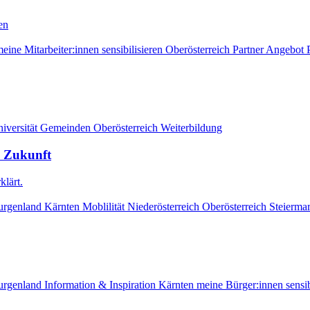
en
eine Mitarbeiter:innen sensibilisieren
Oberösterreich
Partner Angebot
versität
Gemeinden
Oberösterreich
Weiterbildung
e Zukunft
klärt.
urgenland
Kärnten
Moblilität
Niederösterreich
Oberösterreich
Steierma
urgenland
Information & Inspiration
Kärnten
meine Bürger:innen sensib