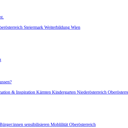
t.
erösterreich
Steiermark
Weiterbildung
Wien
g
lussen?
mation & Inspiration
Kärnten
Kindergarten
Niederösterreich
Oberösterr
Bürger:innen sensibilisieren
Moblilität
Oberösterreich