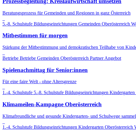
Prozessbegleitung: Kreislaufwirtschaft umsetzen
Beratungsprozess für Gemeinden und Regionen in ganz Österreich
5.-8. Schulstufe
Bildungseinrichtungen
Gemeinden
Oberösterreich
We
Mitbestimmen für morgen
Stärkung der Mitbestimmung und demokratischen Teilhabe von Kind
Betriebe
Betriebe
Gemeinden
Oberösterreich
Partner Angebot
Spielenachmittag für Senior:innen
Für eine faire Welt - ohne Altersgrenze
1.-4. Schulstufe
5.-8. Schulstufe
Bildungseinrichtungen
Kindergarten
Klimameilen-Kampagne Oberösterreich
Klimafreundliche und gesunde Kindergarten- und Schulwege sammel
1.-4. Schulstufe
Bildungseinrichtungen
Kindergarten
Oberösterreich