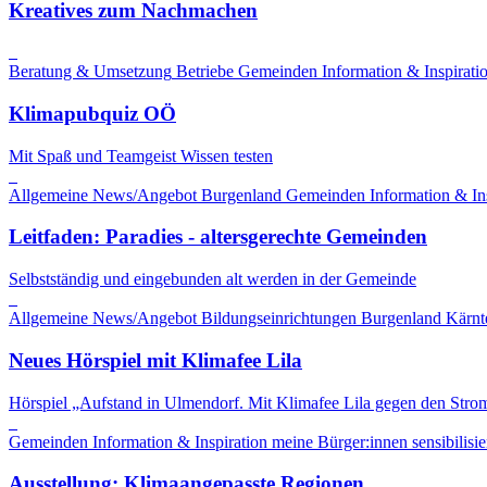
Kreatives zum Nachmachen
Beratung & Umsetzung
Betriebe
Gemeinden
Information & Inspirati
Klimapubquiz OÖ
Mit Spaß und Teamgeist Wissen testen
Allgemeine News/Angebot
Burgenland
Gemeinden
Information & In
Leitfaden: Paradies - altersgerechte Gemeinden
Selbstständig und eingebunden alt werden in der Gemeinde
Allgemeine News/Angebot
Bildungseinrichtungen
Burgenland
Kärnt
Neues Hörspiel mit Klimafee Lila
Hörspiel „Aufstand in Ulmendorf. Mit Klimafee Lila gegen den Stro
Gemeinden
Information & Inspiration
meine Bürger:innen sensibilisie
Ausstellung: Klimaangepasste Regionen