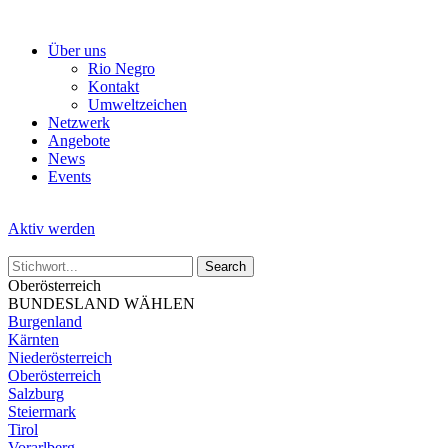
Skip
to
Über uns
the
Rio Negro
content
Kontakt
Umweltzeichen
Netzwerk
Angebote
News
Events
Aktiv werden
Oberösterreich
BUNDESLAND WÄHLEN
Burgenland
Kärnten
Niederösterreich
Oberösterreich
Salzburg
Steiermark
Tirol
Vorarlberg