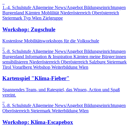
1.-4. Schulstufe
Allgemeine News/Angebot
Bildungseinrichtungen
Burgenland
Kärnten
Moblilität
Niederösterreich
Oberösterreich
Steiermark
Typ
Wien
Zielgruppe
Workshop: Zugschule
Kostenlose Mobilitätsworkshops für die Volksschule
5.-8. Schulstufe
Allgemeine News/Angebot
Bildungseinrichtungen
Burgenland
Information & Inspiration
Kärnten
meine Bürger:innen
sensibilisieren
Niederösterreich
Oberösterreich
Salzburg
Steiermark
Tirol
Vorarlberg
Webshop
Weiterbildung
Wien
Kartenspiel "Klima-Fieber"
Spannendes Team- und Ratespiel, das Wissen, Action und Spaß
vereint.
5.-8. Schulstufe
Allgemeine News/Angebot
Bildungseinrichtungen
Oberösterreich
Steiermark
Weiterbildung
Wien
Workshop: Klima-Escapebox