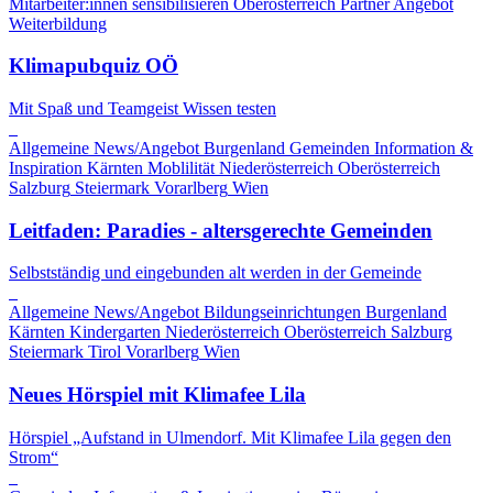
Mitarbeiter:innen sensibilisieren
Oberösterreich
Partner Angebot
Weiterbildung
Klimapubquiz OÖ
Mit Spaß und Teamgeist Wissen testen
Allgemeine News/Angebot
Burgenland
Gemeinden
Information &
Inspiration
Kärnten
Moblilität
Niederösterreich
Oberösterreich
Salzburg
Steiermark
Vorarlberg
Wien
Leitfaden: Paradies - altersgerechte Gemeinden
Selbstständig und eingebunden alt werden in der Gemeinde
Allgemeine News/Angebot
Bildungseinrichtungen
Burgenland
Kärnten
Kindergarten
Niederösterreich
Oberösterreich
Salzburg
Steiermark
Tirol
Vorarlberg
Wien
Neues Hörspiel mit Klimafee Lila
Hörspiel „Aufstand in Ulmendorf. Mit Klimafee Lila gegen den
Strom“