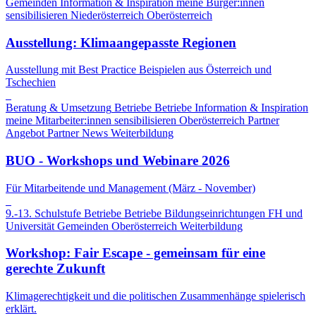
Gemeinden
Information & Inspiration
meine Bürger:innen
sensibilisieren
Niederösterreich
Oberösterreich
Ausstellung: Klimaangepasste Regionen
Ausstellung mit Best Practice Beispielen aus Österreich und
Tschechien
Beratung & Umsetzung
Betriebe
Betriebe
Information & Inspiration
meine Mitarbeiter:innen sensibilisieren
Oberösterreich
Partner
Angebot
Partner News
Weiterbildung
BUO - Workshops und Webinare 2026
Für Mitarbeitende und Management (März - November)
9.-13. Schulstufe
Betriebe
Betriebe
Bildungseinrichtungen
FH und
Universität
Gemeinden
Oberösterreich
Weiterbildung
Workshop: Fair Escape - gemeinsam für eine
gerechte Zukunft
Klimagerechtigkeit und die politischen Zusammenhänge spielerisch
erklärt.