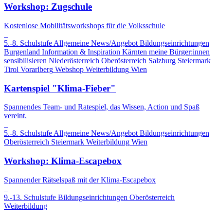
Workshop: Zugschule
Kostenlose Mobilitätsworkshops für die Volksschule
5.-8. Schulstufe
Allgemeine News/Angebot
Bildungseinrichtungen
Burgenland
Information & Inspiration
Kärnten
meine Bürger:innen
sensibilisieren
Niederösterreich
Oberösterreich
Salzburg
Steiermark
Tirol
Vorarlberg
Webshop
Weiterbildung
Wien
Kartenspiel "Klima-Fieber"
Spannendes Team- und Ratespiel, das Wissen, Action und Spaß
vereint.
5.-8. Schulstufe
Allgemeine News/Angebot
Bildungseinrichtungen
Oberösterreich
Steiermark
Weiterbildung
Wien
Workshop: Klima-Escapebox
Spannender Rätselspaß mit der Klima-Escapebox
9.-13. Schulstufe
Bildungseinrichtungen
Oberösterreich
Weiterbildung