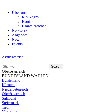
Skip
to
Über uns
the
Rio Negro
content
Kontakt
Umweltzeichen
Netzwerk
Angebote
News
Events
Aktiv werden
Oberösterreich
BUNDESLAND WÄHLEN
Burgenland
Kärnten
Niederösterreich
Oberösterreich
Salzburg
Steiermark
Tirol
Vorarlberg