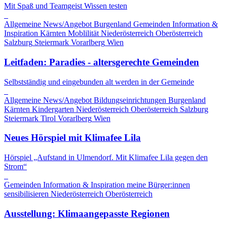
Mit Spaß und Teamgeist Wissen testen
Allgemeine News/Angebot
Burgenland
Gemeinden
Information &
Inspiration
Kärnten
Moblilität
Niederösterreich
Oberösterreich
Salzburg
Steiermark
Vorarlberg
Wien
Leitfaden: Paradies - altersgerechte Gemeinden
Selbstständig und eingebunden alt werden in der Gemeinde
Allgemeine News/Angebot
Bildungseinrichtungen
Burgenland
Kärnten
Kindergarten
Niederösterreich
Oberösterreich
Salzburg
Steiermark
Tirol
Vorarlberg
Wien
Neues Hörspiel mit Klimafee Lila
Hörspiel „Aufstand in Ulmendorf. Mit Klimafee Lila gegen den
Strom“
Gemeinden
Information & Inspiration
meine Bürger:innen
sensibilisieren
Niederösterreich
Oberösterreich
Ausstellung: Klimaangepasste Regionen