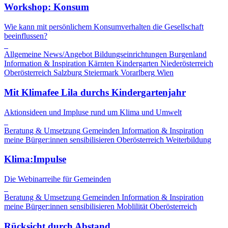
Workshop: Konsum
Wie kann mit persönlichem Konsumverhalten die Gesellschaft
beeinflussen?
Allgemeine News/Angebot
Bildungseinrichtungen
Burgenland
Information & Inspiration
Kärnten
Kindergarten
Niederösterreich
Oberösterreich
Salzburg
Steiermark
Vorarlberg
Wien
Mit Klimafee Lila durchs Kindergartenjahr
Aktionsideen und Impluse rund um Klima und Umwelt
Beratung & Umsetzung
Gemeinden
Information & Inspiration
meine Bürger:innen sensibilisieren
Oberösterreich
Weiterbildung
Klima:Impulse
Die Webinarreihe für Gemeinden
Beratung & Umsetzung
Gemeinden
Information & Inspiration
meine Bürger:innen sensibilisieren
Moblilität
Oberösterreich
Rücksicht durch Abstand