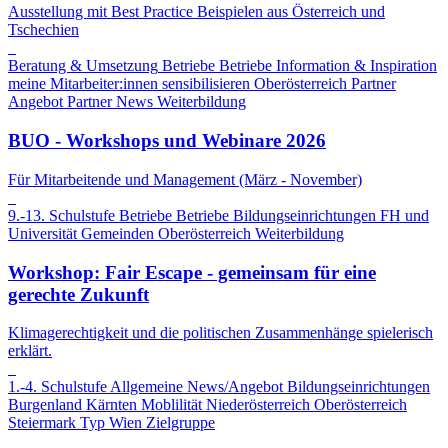
Ausstellung mit Best Practice Beispielen aus Österreich und
Tschechien
Beratung & Umsetzung
Betriebe
Betriebe
Information & Inspiration
meine Mitarbeiter:innen sensibilisieren
Oberösterreich
Partner
Angebot
Partner News
Weiterbildung
BUO - Workshops und Webinare 2026
Für Mitarbeitende und Management (März - November)
9.-13. Schulstufe
Betriebe
Betriebe
Bildungseinrichtungen
FH und
Universität
Gemeinden
Oberösterreich
Weiterbildung
Workshop: Fair Escape - gemeinsam für eine
gerechte Zukunft
Klimagerechtigkeit und die politischen Zusammenhänge spielerisch
erklärt.
1.-4. Schulstufe
Allgemeine News/Angebot
Bildungseinrichtungen
Burgenland
Kärnten
Moblilität
Niederösterreich
Oberösterreich
Steiermark
Typ
Wien
Zielgruppe