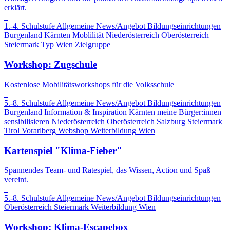
erklärt.
1.-4. Schulstufe
Allgemeine News/Angebot
Bildungseinrichtungen
Burgenland
Kärnten
Moblilität
Niederösterreich
Oberösterreich
Steiermark
Typ
Wien
Zielgruppe
Workshop: Zugschule
Kostenlose Mobilitätsworkshops für die Volksschule
5.-8. Schulstufe
Allgemeine News/Angebot
Bildungseinrichtungen
Burgenland
Information & Inspiration
Kärnten
meine Bürger:innen
sensibilisieren
Niederösterreich
Oberösterreich
Salzburg
Steiermark
Tirol
Vorarlberg
Webshop
Weiterbildung
Wien
Kartenspiel "Klima-Fieber"
Spannendes Team- und Ratespiel, das Wissen, Action und Spaß
vereint.
5.-8. Schulstufe
Allgemeine News/Angebot
Bildungseinrichtungen
Oberösterreich
Steiermark
Weiterbildung
Wien
Workshop: Klima-Escapebox