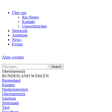
Skip
to
Über uns
the
Rio Negro
content
Kontakt
Umweltzeichen
Netzwerk
Angebote
News
Events
Aktiv werden
Oberösterreich
BUNDESLAND WÄHLEN
Burgenland
Kärnten
Niederösterreich
Oberösterreich
Salzburg
Steiermark
Tirol
Vorarlberg