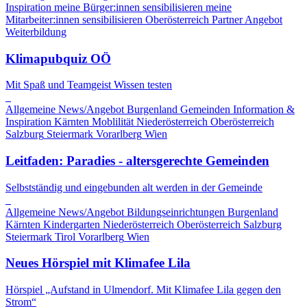
Inspiration
meine Bürger:innen sensibilisieren
meine
Mitarbeiter:innen sensibilisieren
Oberösterreich
Partner Angebot
Weiterbildung
Klimapubquiz OÖ
Mit Spaß und Teamgeist Wissen testen
Allgemeine News/Angebot
Burgenland
Gemeinden
Information &
Inspiration
Kärnten
Moblilität
Niederösterreich
Oberösterreich
Salzburg
Steiermark
Vorarlberg
Wien
Leitfaden: Paradies - altersgerechte Gemeinden
Selbstständig und eingebunden alt werden in der Gemeinde
Allgemeine News/Angebot
Bildungseinrichtungen
Burgenland
Kärnten
Kindergarten
Niederösterreich
Oberösterreich
Salzburg
Steiermark
Tirol
Vorarlberg
Wien
Neues Hörspiel mit Klimafee Lila
Hörspiel „Aufstand in Ulmendorf. Mit Klimafee Lila gegen den
Strom“