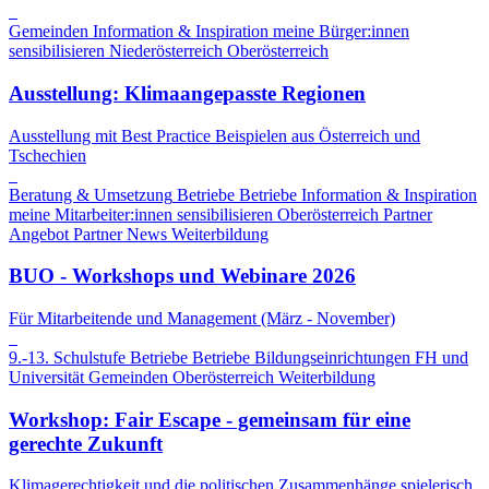
Gemeinden
Information & Inspiration
meine Bürger:innen
sensibilisieren
Niederösterreich
Oberösterreich
Ausstellung: Klimaangepasste Regionen
Ausstellung mit Best Practice Beispielen aus Österreich und
Tschechien
Beratung & Umsetzung
Betriebe
Betriebe
Information & Inspiration
meine Mitarbeiter:innen sensibilisieren
Oberösterreich
Partner
Angebot
Partner News
Weiterbildung
BUO - Workshops und Webinare 2026
Für Mitarbeitende und Management (März - November)
9.-13. Schulstufe
Betriebe
Betriebe
Bildungseinrichtungen
FH und
Universität
Gemeinden
Oberösterreich
Weiterbildung
Workshop: Fair Escape - gemeinsam für eine
gerechte Zukunft
Klimagerechtigkeit und die politischen Zusammenhänge spielerisch