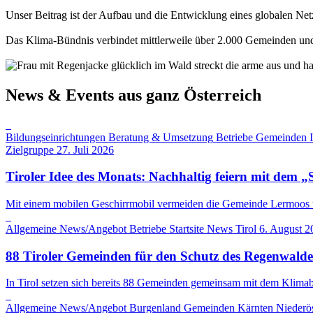
Unser Beitrag ist der Aufbau und die Entwicklung eines globalen N
Das Klima-Bündnis verbindet mittlerweile über 2.000 Gemeinden und 
News & Events aus ganz Österreich
Bildungseinrichtungen
Beratung & Umsetzung
Betriebe
Gemeinden
Zielgruppe
27. Juli 2026
Tiroler Idee des Monats: Nachhaltig feiern mit dem „
Mit einem mobilen Geschirrmobil vermeiden die Gemeinde Lermoos un
Allgemeine News/Angebot
Betriebe
Startsite News
Tirol
6. August 2
88 Tiroler Gemeinden für den Schutz des Regenwalde
In Tirol setzen sich bereits 88 Gemeinden gemeinsam mit dem Klima
Allgemeine News/Angebot
Burgenland
Gemeinden
Kärnten
Niederös