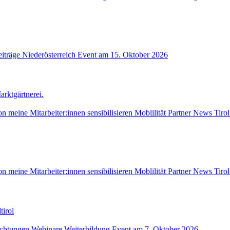
iträge
Niederösterreich
Event am 15. Oktober 2026
arktgärtnerei.
on
meine Mitarbeiter:innen sensibilisieren
Moblilität
Partner News
Tirol
on
meine Mitarbeiter:innen sensibilisieren
Moblilität
Partner News
Tirol
tirol
ichtungen
Webinare
Weiterbildung
Event am 7. Oktober 2026