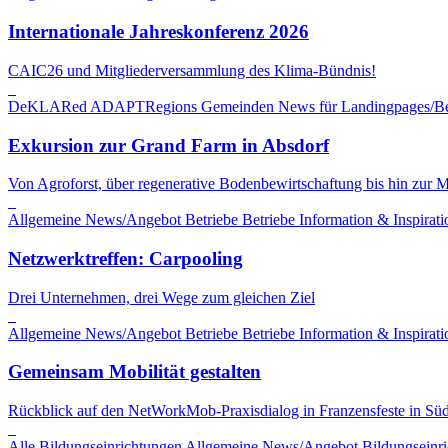
Internationale Jahreskonferenz 2026
CAIC26 und Mitgliederversammlung des Klima-Bündnis!
DeKLARed ADAPTRegions
Gemeinden
News für Landingpages/Be
Exkursion zur Grand Farm in Absdorf
Von Agroforst, über regenerative Bodenbewirtschaftung bis hin zur M
Allgemeine News/Angebot
Betriebe
Betriebe
Information & Inspirati
Netzwerktreffen: Carpooling
Drei Unternehmen, drei Wege zum gleichen Ziel
Allgemeine News/Angebot
Betriebe
Betriebe
Information & Inspirati
Gemeinsam Mobilität gestalten
Rückblick auf den NetWorkMob-Praxisdialog in Franzensfeste in Süd
Alle Bildungseinrichtungen
Allgemeine News/Angebot
Bildungseinr