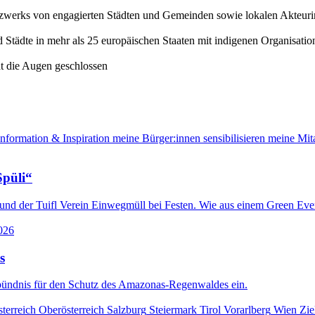
etzwerks von engagierten Städten und Gemeinden sowie lokalen Akteur
Städte in mehr als 25 europäischen Staaten mit indigenen Organisati
Information & Inspiration
meine Bürger:innen sensibilisieren
meine Mita
Spüli“
d der Tuifl Verein Einwegmüll bei Festen. Wie aus einem Green Even
026
s
bündnis für den Schutz des Amazonas-Regenwaldes ein.
terreich
Oberösterreich
Salzburg
Steiermark
Tirol
Vorarlberg
Wien
Zie