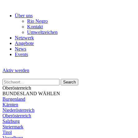
Skip
to
Über uns
the
Rio Negro
content
Kontakt
Umweltzeichen
Netzwerk
Angebote
News
Events
Aktiv werden
Oberösterreich
BUNDESLAND WÄHLEN
Burgenland
Kärnten
Niederösterreich
Oberösterreich
Salzburg
Steiermark
Tirol
Vorarlberg