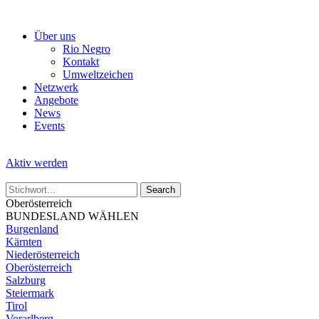
Skip
to
Über uns
the
Rio Negro
content
Kontakt
Umweltzeichen
Netzwerk
Angebote
News
Events
Aktiv werden
Oberösterreich
BUNDESLAND WÄHLEN
Burgenland
Kärnten
Niederösterreich
Oberösterreich
Salzburg
Steiermark
Tirol
Vorarlberg