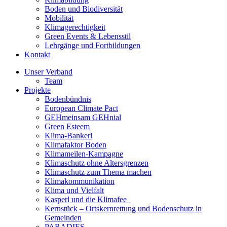
Boden und Biodiversität
Mobilität
Klimagerechtigkeit
Green Events & Lebensstil
Lehrgänge und Fortbildungen
Kontakt
Unser Verband
Team
Projekte
Bodenbündnis
European Climate Pact
GEHmeinsam GEHnial
Green Esteem
Klima-Bankerl
Klimafaktor Boden
Klimameilen-Kampagne
Klimaschutz ohne Altersgrenzen
Klimaschutz zum Thema machen
Klimakommunikation
Klima und Vielfalt
Kasperl und die Klimafee
Kernstück – Ortskernrettung und Bodenschutz in
Gemeinden
PARADIES