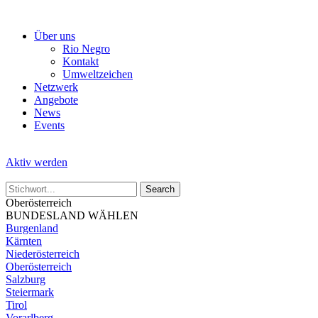
Skip
to
Über uns
the
Rio Negro
content
Kontakt
Umweltzeichen
Netzwerk
Angebote
News
Events
Aktiv werden
Oberösterreich
BUNDESLAND WÄHLEN
Burgenland
Kärnten
Niederösterreich
Oberösterreich
Salzburg
Steiermark
Tirol
Vorarlberg