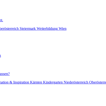
t.
erösterreich
Steiermark
Weiterbildung
Wien
g
lussen?
mation & Inspiration
Kärnten
Kindergarten
Niederösterreich
Oberösterr