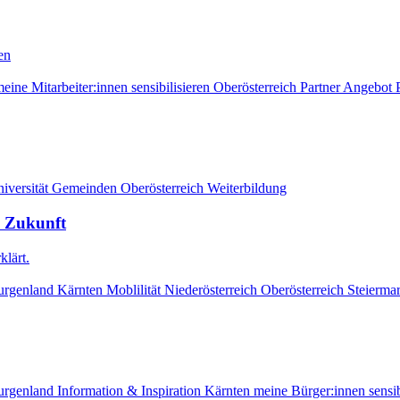
en
eine Mitarbeiter:innen sensibilisieren
Oberösterreich
Partner Angebot
versität
Gemeinden
Oberösterreich
Weiterbildung
e Zukunft
klärt.
urgenland
Kärnten
Moblilität
Niederösterreich
Oberösterreich
Steierma
urgenland
Information & Inspiration
Kärnten
meine Bürger:innen sensib