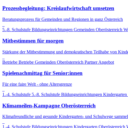
Prozessbegleitung: Kreislaufwirtschaft umsetzen
Beratungsprozess für Gemeinden und Regionen in ganz Österreich
5.-8. Schulstufe
Bildungseinrichtungen
Gemeinden
Oberösterreich
We
Mitbestimmen für morgen
Stärkung der Mitbestimmung und demokratischen Teilhabe von Kind
Betriebe
Betriebe
Gemeinden
Oberösterreich
Partner Angebot
Spielenachmittag für Senior:innen
Für eine faire Welt - ohne Altersgrenze
1.-4. Schulstufe
5.-8. Schulstufe
Bildungseinrichtungen
Kindergarten
Klimameilen-Kampagne Oberösterreich
Klimafreundliche und gesunde Kindergarten- und Schulwege sammel
1.-4. Schulstufe
Bildungseinrichtungen
Kindergarten
Oberösterreich