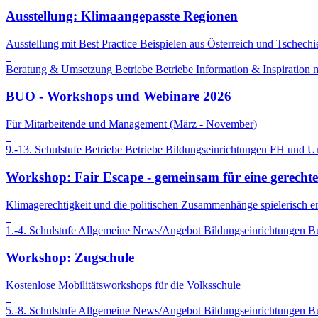
Ausstellung: Klimaangepasste Regionen
Ausstellung mit Best Practice Beispielen aus Österreich und Tschechi
Beratung & Umsetzung
Betriebe
Betriebe
Information & Inspiration
m
BUO - Workshops und Webinare 2026
Für Mitarbeitende und Management (März - November)
9.-13. Schulstufe
Betriebe
Betriebe
Bildungseinrichtungen
FH und Uni
Workshop: Fair Escape - gemeinsam für eine gerecht
Klimagerechtigkeit und die politischen Zusammenhänge spielerisch er
1.-4. Schulstufe
Allgemeine News/Angebot
Bildungseinrichtungen
B
Workshop: Zugschule
Kostenlose Mobilitätsworkshops für die Volksschule
5.-8. Schulstufe
Allgemeine News/Angebot
Bildungseinrichtungen
B