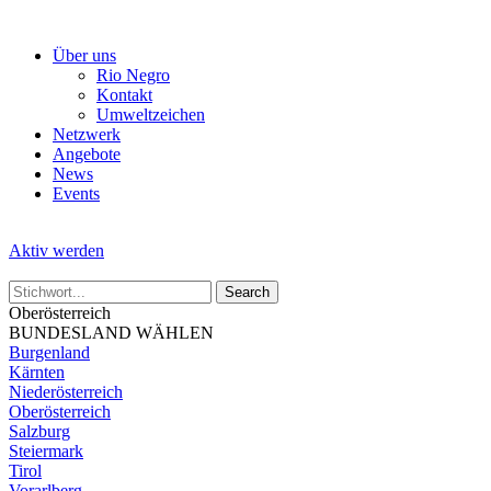
Skip
to
Über uns
the
Rio Negro
content
Kontakt
Umweltzeichen
Netzwerk
Angebote
News
Events
Aktiv werden
Oberösterreich
BUNDESLAND WÄHLEN
Burgenland
Kärnten
Niederösterreich
Oberösterreich
Salzburg
Steiermark
Tirol
Vorarlberg