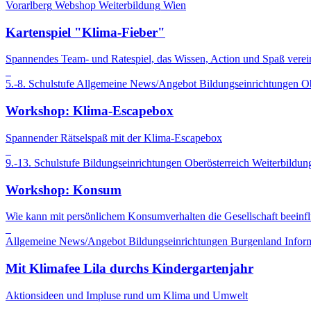
Vorarlberg
Webshop
Weiterbildung
Wien
Kartenspiel "Klima-Fieber"
Spannendes Team- und Ratespiel, das Wissen, Action und Spaß verein
5.-8. Schulstufe
Allgemeine News/Angebot
Bildungseinrichtungen
Ob
Workshop: Klima-Escapebox
Spannender Rätselspaß mit der Klima-Escapebox
9.-13. Schulstufe
Bildungseinrichtungen
Oberösterreich
Weiterbildun
Workshop: Konsum
Wie kann mit persönlichem Konsumverhalten die Gesellschaft beeinf
Allgemeine News/Angebot
Bildungseinrichtungen
Burgenland
Infor
Mit Klimafee Lila durchs Kindergartenjahr
Aktionsideen und Impluse rund um Klima und Umwelt