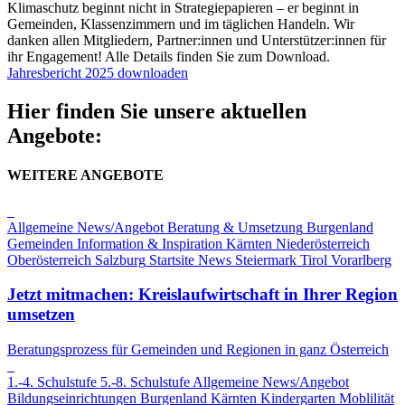
Klimaschutz beginnt nicht in Strategiepapieren – er beginnt in
Gemeinden, Klassenzimmern und im täglichen Handeln. Wir
danken allen Mitgliedern, Partner:innen und Unterstützer:innen für
ihr Engagement! Alle Details finden Sie zum Download.
Jahresbericht 2025 downloaden
Hier finden Sie unsere aktuellen
Angebote:
WEITERE ANGEBOTE
Allgemeine News/Angebot
Beratung & Umsetzung
Burgenland
Gemeinden
Information & Inspiration
Kärnten
Niederösterreich
Oberösterreich
Salzburg
Startsite News
Steiermark
Tirol
Vorarlberg
Jetzt mitmachen: Kreislaufwirtschaft in Ihrer Region
umsetzen
Beratungsprozess für Gemeinden und Regionen in ganz Österreich
1.-4. Schulstufe
5.-8. Schulstufe
Allgemeine News/Angebot
Bildungseinrichtungen
Burgenland
Kärnten
Kindergarten
Moblilität