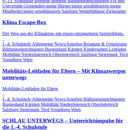
9.-13. Schulstufe
Betriebe
Betriebe
Bildungseinrichtungen
FH und
Universität
Gemeinden
meine Bürger:innen sensibilisieren
meine
Mitarbeiter:innen sensibilisieren
Salzburg
Weiterbildung
Zielgruppe
Klima Escape-Box
Der Weg aus der Klimakrise mit einem einzigartigen Spielerlebnis.
1.-4. Schulstufe
Allgemeine News/Angebot
Beratung & Umsetzung
Bildungseinrichtungen
Burgenland
Kärnten
Kindergarten
Leitfaden
Moblilität
Niederösterreich
Oberösterreich
Salzburg
Steiermark
Tirol
Vorarlberg
Wien
Mobilitäts-Leitfaden für Eltern – Mit Klimazwergen
unterwegs
Mobilitäts-Leitfaden für Eltern
1.-4. Schulstufe
Allgemeine News/Angebot
Bildungseinrichtungen
Burgenland
Kärnten
Moblilität
Niederösterreich
Oberösterreich
Salzburg
Steiermark
Tirol
Vorarlberg
Wien
SCHLAU UNTERWEGS – Unterrichtsimpulse für
die 1.-4. Schulstufe