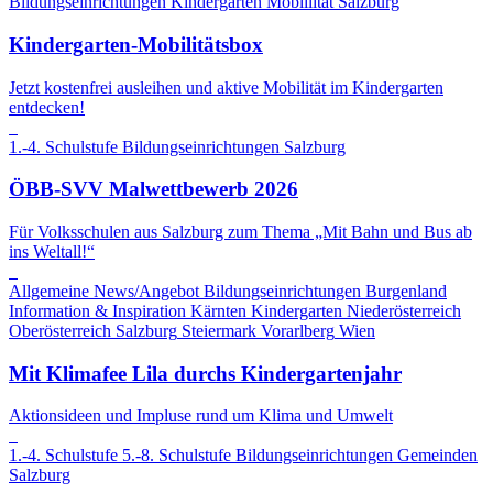
Bildungseinrichtungen
Kindergarten
Moblilität
Salzburg
Kindergarten-Mobilitätsbox
Jetzt kostenfrei ausleihen und aktive Mobilität im Kindergarten
entdecken!
1.-4. Schulstufe
Bildungseinrichtungen
Salzburg
ÖBB-SVV Malwettbewerb 2026
Für Volksschulen aus Salzburg zum Thema „Mit Bahn und Bus ab
ins Weltall!“
Allgemeine News/Angebot
Bildungseinrichtungen
Burgenland
Information & Inspiration
Kärnten
Kindergarten
Niederösterreich
Oberösterreich
Salzburg
Steiermark
Vorarlberg
Wien
Mit Klimafee Lila durchs Kindergartenjahr
Aktionsideen und Impluse rund um Klima und Umwelt
1.-4. Schulstufe
5.-8. Schulstufe
Bildungseinrichtungen
Gemeinden
Salzburg