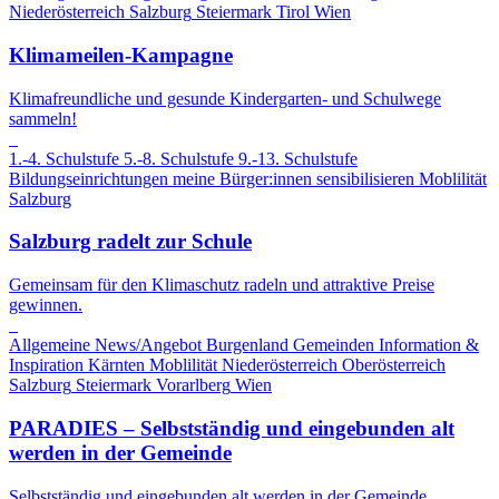
Niederösterreich
Salzburg
Steiermark
Tirol
Wien
Klimameilen-Kampagne
Klimafreundliche und gesunde Kindergarten- und Schulwege
sammeln!
1.-4. Schulstufe
5.-8. Schulstufe
9.-13. Schulstufe
Bildungseinrichtungen
meine Bürger:innen sensibilisieren
Moblilität
Salzburg
Salzburg radelt zur Schule
Gemeinsam für den Klimaschutz radeln und attraktive Preise
gewinnen.
Allgemeine News/Angebot
Burgenland
Gemeinden
Information &
Inspiration
Kärnten
Moblilität
Niederösterreich
Oberösterreich
Salzburg
Steiermark
Vorarlberg
Wien
PARADIES – Selbstständig und eingebunden alt
werden in der Gemeinde
Selbstständig und eingebunden alt werden in der Gemeinde