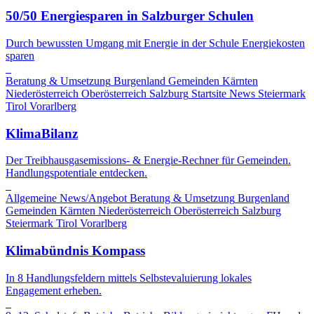
50/50 Energiesparen in Salzburger Schulen
Durch bewussten Umgang mit Energie in der Schule Energiekosten
sparen
Beratung & Umsetzung
Burgenland
Gemeinden
Kärnten
Niederösterreich
Oberösterreich
Salzburg
Startsite News
Steiermark
Tirol
Vorarlberg
KlimaBilanz
Der Treibhausgasemissions- & Energie-Rechner für Gemeinden.
Handlungspotentiale entdecken.
Allgemeine News/Angebot
Beratung & Umsetzung
Burgenland
Gemeinden
Kärnten
Niederösterreich
Oberösterreich
Salzburg
Steiermark
Tirol
Vorarlberg
Klimabündnis Kompass
In 8 Handlungsfeldern mittels Selbstevaluierung lokales
Engagement erheben.