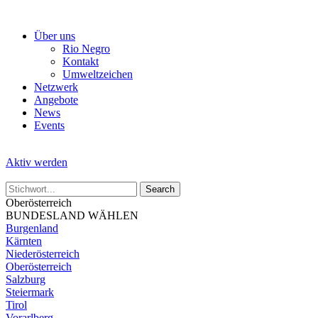
Skip
to
Über uns
the
Rio Negro
content
Kontakt
Umweltzeichen
Netzwerk
Angebote
News
Events
Aktiv werden
Oberösterreich
BUNDESLAND WÄHLEN
Burgenland
Kärnten
Niederösterreich
Oberösterreich
Salzburg
Steiermark
Tirol
Vorarlberg