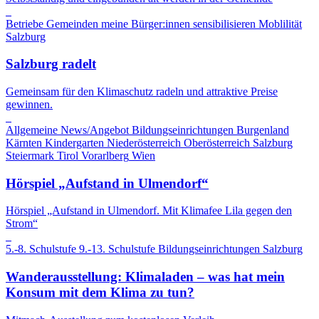
Betriebe
Gemeinden
meine Bürger:innen sensibilisieren
Moblilität
Salzburg
Salzburg radelt
Gemeinsam für den Klimaschutz radeln und attraktive Preise
gewinnen.
Allgemeine News/Angebot
Bildungseinrichtungen
Burgenland
Kärnten
Kindergarten
Niederösterreich
Oberösterreich
Salzburg
Steiermark
Tirol
Vorarlberg
Wien
Hörspiel „Aufstand in Ulmendorf“
Hörspiel „Aufstand in Ulmendorf. Mit Klimafee Lila gegen den
Strom“
5.-8. Schulstufe
9.-13. Schulstufe
Bildungseinrichtungen
Salzburg
Wanderausstellung: Klimaladen – was hat mein
Konsum mit dem Klima zu tun?