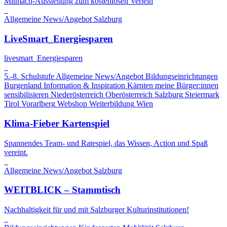
Mitmach-Ausstellung zum kostenlosen Verleih
Allgemeine News/Angebot
Salzburg
LiveSmart_Energiesparen
livesmart_Energiesparen
5.-8. Schulstufe
Allgemeine News/Angebot
Bildungseinrichtungen
Burgenland
Information & Inspiration
Kärnten
meine Bürger:innen
sensibilisieren
Niederösterreich
Oberösterreich
Salzburg
Steiermark
Tirol
Vorarlberg
Webshop
Weiterbildung
Wien
Klima-Fieber Kartenspiel
Spannendes Team- und Ratespiel, das Wissen, Action und Spaß
vereint.
Allgemeine News/Angebot
Salzburg
WEITBLICK – Stammtisch
Nachhaltigkeit für und mit Salzburger Kulturinstitutionen!