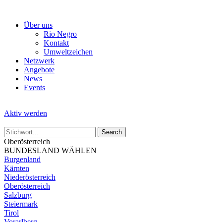
Skip
to
Über uns
the
Rio Negro
content
Kontakt
Umweltzeichen
Netzwerk
Angebote
News
Events
Aktiv werden
Oberösterreich
BUNDESLAND WÄHLEN
Burgenland
Kärnten
Niederösterreich
Oberösterreich
Salzburg
Steiermark
Tirol
Vorarlberg