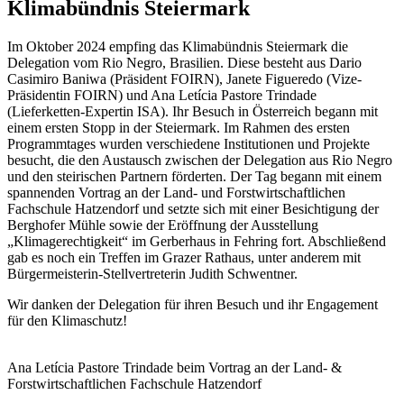
Klimabündnis Steiermark
Im Oktober 2024 empfing das Klimabündnis Steiermark die
Delegation vom Rio Negro, Brasilien. Diese besteht aus Dario
Casimiro Baniwa (Präsident FOIRN), Janete Figueredo (Vize-
Präsidentin FOIRN) und Ana Letícia Pastore Trindade
(Lieferketten-Expertin ISA). Ihr Besuch in Österreich begann mit
einem ersten Stopp in der Steiermark. Im Rahmen des ersten
Programmtages wurden verschiedene Institutionen und Projekte
besucht, die den Austausch zwischen der Delegation aus Rio Negro
und den steirischen Partnern förderten. Der Tag begann mit einem
spannenden Vortrag an der Land- und Forstwirtschaftlichen
Fachschule Hatzendorf und setzte sich mit einer Besichtigung der
Berghofer Mühle sowie der Eröffnung der Ausstellung
„Klimagerechtigkeit“ im Gerberhaus in Fehring fort. Abschließend
gab es noch ein Treffen im Grazer Rathaus, unter anderem mit
Bürgermeisterin-Stellvertreterin Judith Schwentner.
Wir danken der Delegation für ihren Besuch und ihr Engagement
für den Klimaschutz!
Ana Letícia Pastore Trindade beim Vortrag an der Land- &
Forstwirtschaftlichen Fachschule Hatzendorf