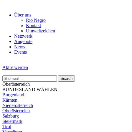
Skip
to
Über uns
the
Rio Negro
content
Kontakt
Umweltzeichen
Netzwerk
Angebote
News
Events
Aktiv werden
Oberösterreich
BUNDESLAND WÄHLEN
Burgenland
Kärnten
Niederösterreich
Oberösterreich
Salzburg
Steiermark
Tirol
Vorarlberg