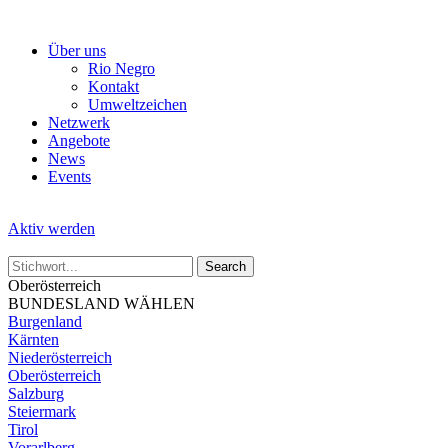
Skip
to
Über uns
the
Rio Negro
content
Kontakt
Umweltzeichen
Netzwerk
Angebote
News
Events
Aktiv werden
Oberösterreich
BUNDESLAND WÄHLEN
Burgenland
Kärnten
Niederösterreich
Oberösterreich
Salzburg
Steiermark
Tirol
Vorarlberg