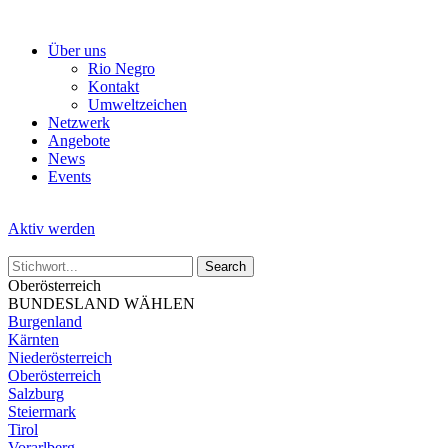
Skip
to
Über uns
the
Rio Negro
content
Kontakt
Umweltzeichen
Netzwerk
Angebote
News
Events
Aktiv werden
Oberösterreich
BUNDESLAND WÄHLEN
Burgenland
Kärnten
Niederösterreich
Oberösterreich
Salzburg
Steiermark
Tirol
Vorarlberg