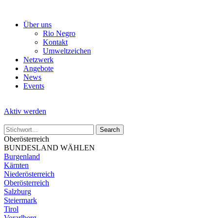
Skip
to
Über uns
the
Rio Negro
content
Kontakt
Umweltzeichen
Netzwerk
Angebote
News
Events
Aktiv werden
Oberösterreich
BUNDESLAND WÄHLEN
Burgenland
Kärnten
Niederösterreich
Oberösterreich
Salzburg
Steiermark
Tirol
Vorarlberg