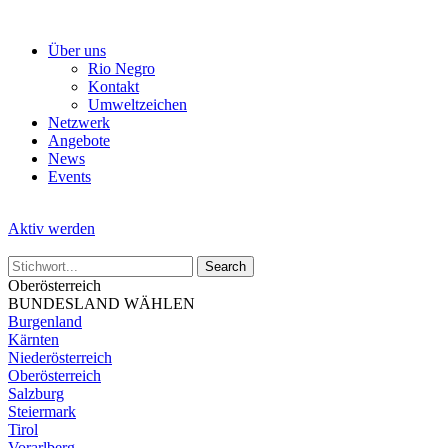
Skip
to
Über uns
the
Rio Negro
content
Kontakt
Umweltzeichen
Netzwerk
Angebote
News
Events
Aktiv werden
Oberösterreich
BUNDESLAND WÄHLEN
Burgenland
Kärnten
Niederösterreich
Oberösterreich
Salzburg
Steiermark
Tirol
Vorarlberg