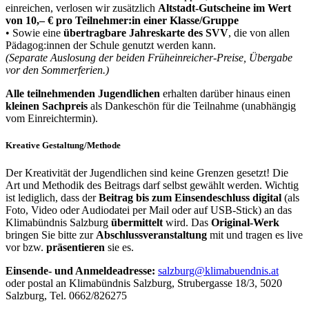
einreichen, verlosen wir zusätzlich
Altstadt-Gutscheine im Wert
von 10,– € pro Teilnehmer:in einer Klasse/Gruppe
• Sowie eine
übertragbare Jahreskarte des SVV
, die von allen
Pädagog:innen der Schule genutzt werden kann.
(Separate Auslosung der beiden Früheinreicher-Preise, Übergabe
vor den Sommerferien.)
Alle teilnehmenden Jugendlichen
erhalten darüber hinaus einen
kleinen Sachpreis
als Dankeschön für die Teilnahme (unabhängig
vom Einreichtermin).
Kreative Gestaltung/Methode
Der Kreativität der Jugendlichen sind keine Grenzen gesetzt! Die
Art und Methodik des Beitrags darf selbst gewählt werden. Wichtig
ist lediglich, dass der
Beitrag bis zum Einsendeschluss digital
(als
Foto, Video oder Audiodatei per Mail oder auf USB-Stick) an das
Klimabündnis Salzburg
übermittelt
wird. Das
Original-Werk
bringen Sie bitte zur
Abschlussveranstaltung
mit und tragen es live
vor bzw.
präsentieren
sie es.
Einsende- und Anmeldeadresse:
salzburg@klimabuendnis.at
oder postal an Klimabündnis Salzburg, Strubergasse 18/3, 5020
Salzburg, Tel. 0662/826275