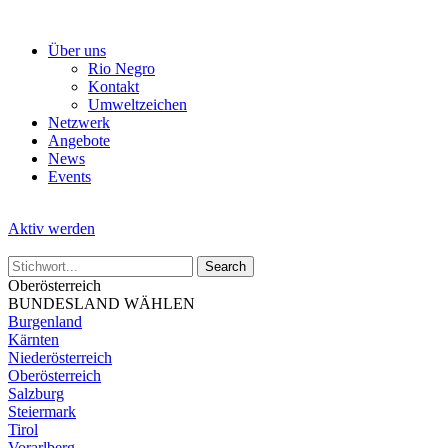
Skip
to
Über uns
the
Rio Negro
content
Kontakt
Umweltzeichen
Netzwerk
Angebote
News
Events
Aktiv werden
Oberösterreich
BUNDESLAND WÄHLEN
Burgenland
Kärnten
Niederösterreich
Oberösterreich
Salzburg
Steiermark
Tirol
Vorarlberg