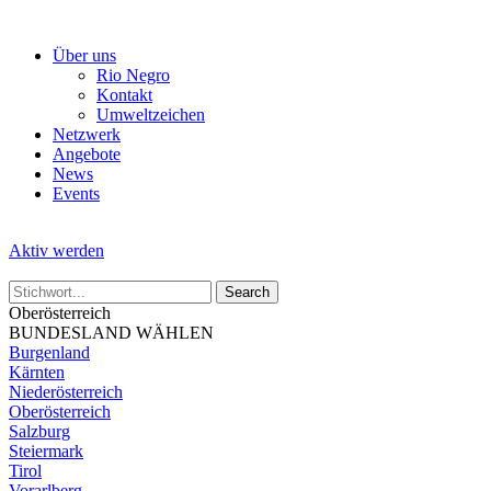
Skip
to
Über uns
the
Rio Negro
content
Kontakt
Umweltzeichen
Netzwerk
Angebote
News
Events
Aktiv werden
Oberösterreich
BUNDESLAND WÄHLEN
Burgenland
Kärnten
Niederösterreich
Oberösterreich
Salzburg
Steiermark
Tirol
Vorarlberg