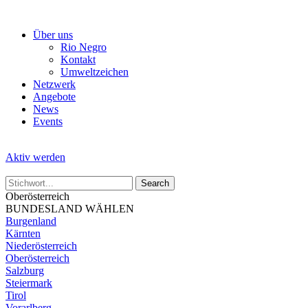
Skip
to
Über uns
the
Rio Negro
content
Kontakt
Umweltzeichen
Netzwerk
Angebote
News
Events
Aktiv werden
Oberösterreich
BUNDESLAND WÄHLEN
Burgenland
Kärnten
Niederösterreich
Oberösterreich
Salzburg
Steiermark
Tirol
Vorarlberg