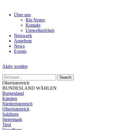
Skip
to
Über uns
the
Rio Negro
content
Kontakt
Umweltzeichen
Netzwerk
Angebote
News
Events
Aktiv werden
Oberösterreich
BUNDESLAND WÄHLEN
Burgenland
Kärnten
Niederösterreich
Oberösterreich
Salzburg
Steiermark
Tirol
Vorarlberg