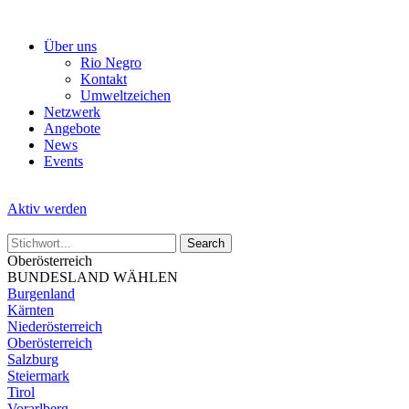
Skip
to
Über uns
the
Rio Negro
content
Kontakt
Umweltzeichen
Netzwerk
Angebote
News
Events
Aktiv werden
Oberösterreich
BUNDESLAND WÄHLEN
Burgenland
Kärnten
Niederösterreich
Oberösterreich
Salzburg
Steiermark
Tirol
Vorarlberg