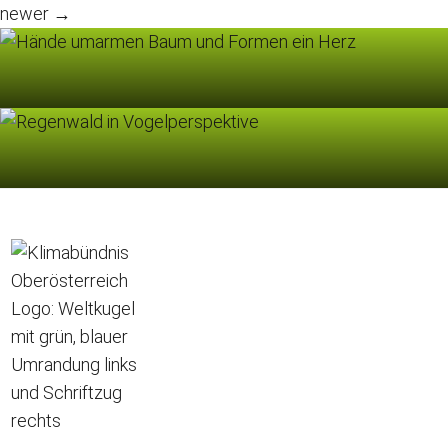
newer
→