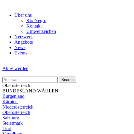
Skip
to
Über uns
the
Rio Negro
content
Kontakt
Umweltzeichen
Netzwerk
Angebote
News
Events
Aktiv werden
Oberösterreich
BUNDESLAND WÄHLEN
Burgenland
Kärnten
Niederösterreich
Oberösterreich
Salzburg
Steiermark
Tirol
Vorarlberg